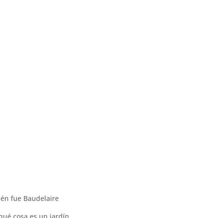
ién fue Baudelaire
qué cosa es un jardín.