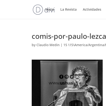
Inicio
La Revista
Actividades
comis-por-paulo-lezc
by
Claudio Medin
|
15 \15\America/Argentina/