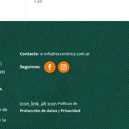
« Jul
Contacto:
e-info@excentrica.com.ar
|
YO
A
icon_link_alt icon
Políticas de
n de
Protección de datos
y
Privacidad
 la