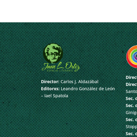
Direc
Director:
Carlos J. Aldazábal
Direc
Editorxs:
Leandro González de León
Santo
– Iael Spatola
Sec. 
Sec. 
Ginig
Sec. 
Stop
Sec. 