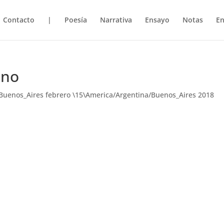
Contacto
|
Poesía
Narrativa
Ensayo
Notas
En
ano
Buenos_Aires febrero \15\America/Argentina/Buenos_Aires 2018