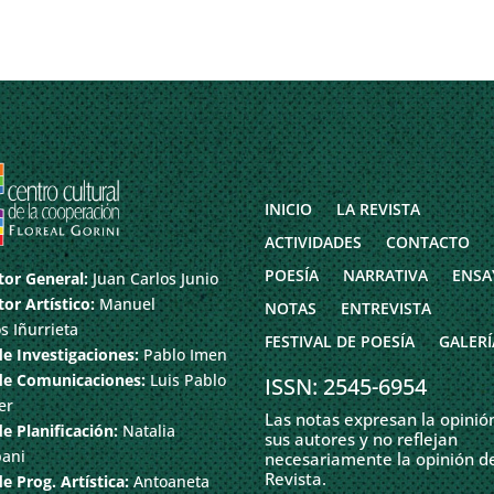
INICIO
LA REVISTA
ACTIVIDADES
CONTACTO
POESÍA
NARRATIVA
ENSA
tor General:
Juan Carlos Junio
tor Artístico:
Manuel
NOTAS
ENTREVISTA
s Iñurrieta
FESTIVAL DE POESÍA
GALERÍ
de Investigaciones:
Pablo Imen
de Comunicaciones:
Luis Pablo
ISSN: 2545-6954
er
Las notas expresan la opinió
de Planificación:
Natalia
sus autores y no reflejan
pani
necesariamente la opinión de
Revista.
de Prog. Artística:
Antoaneta