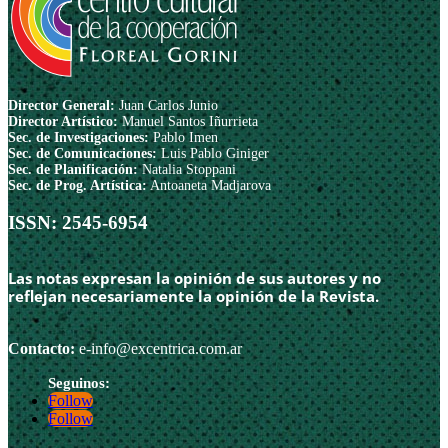
Director General:
Juan Carlos Junio
Director Artístico:
Manuel Santos Iñurrieta
Sec. de Investigaciones:
Pablo Imen
Sec. de Comunicaciones:
Luis Pablo Giniger
Sec. de Planificación:
Natalia Stoppani
Sec. de Prog. Artística:
Antoaneta Madjarova
ISSN: 2545-6954
Las notas expresan la opinión de sus autores y no
reflejan necesariamente la opinión de la Revista.
Contacto:
e-info@excentrica.com.ar
Follow
Follow