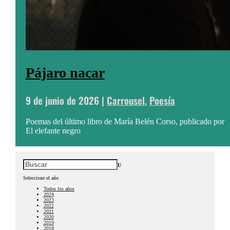
Pájaro nacar
9 de junio de 2026
|
Carrousel
,
Poesía
Poemas del último libro de María Belén Corso, publicado por
El elefante negro
U
Seleccione el año
Todos los años
2024
2023
2022
2021
2020
2019
2018