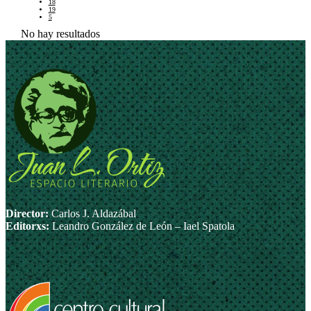
18
19
5
No hay resultados
Director:
Carlos J. Aldazábal
Editorxs:
Leandro González de León – Iael Spatola