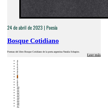
24 de abril de 2023 |
Poesía
Bosque Cotidiano
Poemas del libro Bosque Cotidiano de la poeta argentina Natalia Schapiro.
Leer más
4
1
2
3
4
5
6
7
8
9
10
11
12
13
14
15
16
17