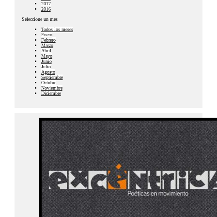
2017
2016
Seleccione un mes
Todos los meses
Enero
Febrero
Marzo
Abril
Mayo
Junio
Julio
Agosto
Septiembre
Octubre
Noviembre
Diciembre