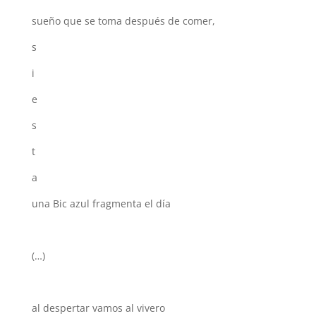
sueño que se toma después de comer,
s
i
e
s
t
a
una Bic azul fragmenta el día
(…)
al despertar vamos al vivero