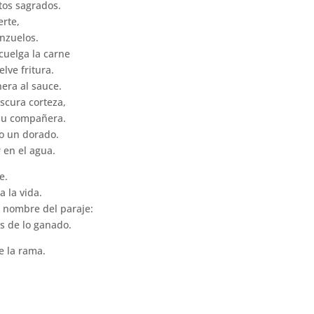
tos sagrados.
erte,
nzuelos.
cuelga la carne
elve fritura.
nera al sauce.
oscura corteza,
su compañera.
jo un dorado.
r en el agua.
e.
a la vida.
l nombre del paraje:
as de lo ganado.
re la rama.