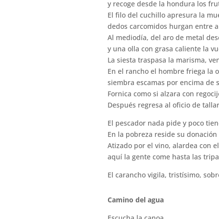
y recoge desde la hondura los fru
El filo del cuchillo apresura la mu
dedos carcomidos hurgan entre a
Al mediodía, del aro de metal des
y una olla con grasa caliente la vu
La siesta traspasa la marisma, ve
En el rancho el hombre friega la 
siembra escamas por encima de 
Fornica como si alzara con regoci
Después regresa al oficio de talla
El pescador nada pide y poco tien
En la pobreza reside su donación 
Atizado por el vino, alardea con e
aquí la gente come hasta las trip
El carancho vigila, tristísimo, sob
Camino del agua
Escucha la canoa,