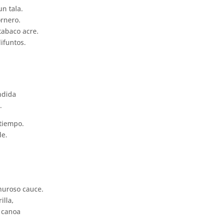
n tala.
ornero.
 tabaco acre.
ifuntos.
ndida
.
 tiempo.
de.
churoso cauce.
illa,
a canoa