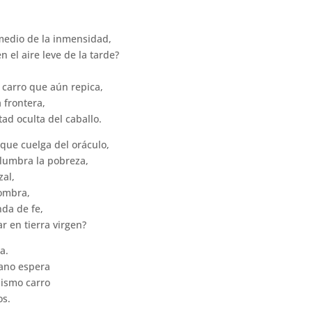
medio de la inmensidad,
 el aire leve de la tarde?
o carro que aún repica,
a frontera,
tad oculta del caballo.
 que cuelga del oráculo,
 alumbra la pobreza,
zal,
sombra,
da de fe,
r en tierra virgen?
a.
iano espera
mismo carro
os.