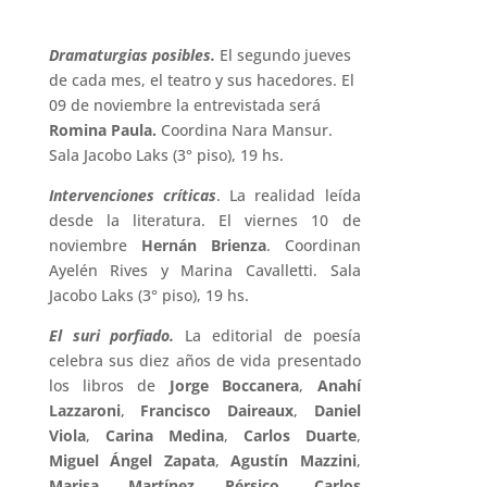
Dramaturgias posibles.
El segundo jueves
de cada mes, el teatro y sus hacedores. El
09 de noviembre la entrevistada será
Romina Paula.
Coordina Nara Mansur.
Sala Jacobo Laks (3° piso), 19 hs.
Intervenciones críticas
. La realidad leída
desde la literatura. El viernes 10 de
noviembre
Hernán Brienza
. Coordinan
Ayelén Rives y Marina Cavalletti. Sala
Jacobo Laks (3° piso), 19 hs.
El suri porfiado.
La editorial de poesía
celebra sus diez años de vida presentado
los libros de
Jorge Boccanera
,
Anahí
Lazzaroni
,
Francisco Daireaux
,
Daniel
Viola
,
Carina Medina
,
Carlos Duarte
,
Miguel Ángel Zapata
,
Agustín Mazzini
,
Marisa Martínez Pérsico
,
Carlos