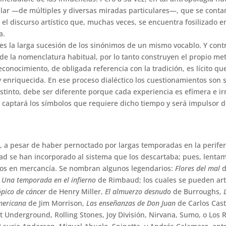
lar —de múltiples y diversas miradas particulares—, que se conta
 el discurso artístico que, muchas veces, se encuentra fosilizado e
a.
s la larga sucesión de los sinónimos de un mismo vocablo. Y cont
de la nomenclatura habitual, por lo tanto construyen el propio me
econocimiento, de obligada referencia con la tradición, es lícito que
 y enriquecida. En ese proceso dialéctico los cuestionamientos son 
istinto, debe ser diferente porque cada experiencia es efímera e ir
o captará los símbolos que requiere dicho tiempo y será impulsor d
ue, a pesar de haber pernoctado por largas temporadas en la perife
idad se han incorporado al sistema que los descartaba; pues, lentam
los en mercancía. Se nombran algunos legendarios:
Flores del mal
d
,
Una temporada en el infierno
de Rimbaud; los cuales se pueden art
ópico de cáncer
de Henry Miller,
El almuerzo desnudo
de Burroughs,
mericana
de Jim Morrison,
Las enseñanzas de Don Juan
de Carlos Cas
Underground, Rolling Stones, Joy División, Nirvana, Sumo, o Los 