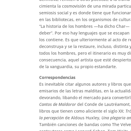
cimienta la cosmovisión de una mirada particu
semiosis social y es donde tiene que funcionar
en las bibliotecas, en los organismos de cultur
“La historia de los hombres —ha dicho Char— e
deber”. Por eso hay lenguajes que se escapan 
los contiene. Es que ulteriormente al acto de r
deconstruya y se la restaure, incluso, distinta
todos los hombres, pero el itinerario es muy d
consecuencia, aquel artista que esté despiert
de la vanguardia, su propio estandarte.
Correspondencias
Es inevitable citar algunos autores y libros q
emisarios de las letras malditas, en la actual
devorando, libando el mercado para convertir
Cantos de Maldoror
del Conde de Lautréamont
libros que tienen como aliciente el siglo XX:
Tr
la percepción
de Aldous Huxley,
Una plegaria a
También canciones de bandas como The Velvet 