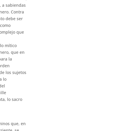
, a sabiendas
anero. Contra
nto debe ser
o como
 complejo que
lo mítico
anero, que en
para la
orden
de los sujetos
a lo
 del
ille
ta, lo sacro
rminos que, en
triente, se