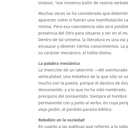
síntesis, “ese inmenso bullir de rastros verba
Muchas veces se ha considerado que determina
aparecen como si fueran una manifestación cas
misma. Pero esa coexistencia sólo será posibl
presencia del Otro para situarse y ser en el m
Dentro de tal síntoma, la literatura es una ví
encauzar y obtener ciertos conocimientos. La p
su carácter mesiánico, el hálito divino.
La palabra mesiánica
La invención de un laberinto —del aventurado 
verticalidad; una metáfora de la que sólo se s
mucho con la poesía, porque el destino de ésta e
desconocido, y a lo que no ha sido nombrado. S
precipicio del (sin)sentido. Siempre el hombre
permanente con y junto al verbo, en cuya peri
viejo jardín, el perdido paraíso bíblico.
Rebelión en la sociedad
En cuanto a las poéticas que refieren a la sole