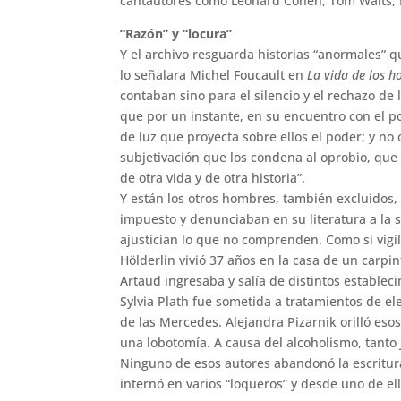
cantautores como Leonard Cohen, Tom Waits, L
“Razón” y “locura”
Y el archivo resguarda historias “anormales” 
lo señalara Michel Foucault en
La vida de los 
contaban sino para el silencio y el rechazo de
que por un instante, en su encuentro con el p
de luz que proyecta sobre ellos el poder; y no
subjetivación que los condena al oprobio, que
de otra vida y de otra historia”.
Y están los otros hombres, también excluidos, 
impuesto y denunciaban en su literatura a la s
ajustician lo que no comprenden. Como si vig
Hölderlin vivió 37 años en la casa de un carpin
Artaud ingresaba y salía de distintos establec
Sylvia Plath fue sometida a tratamientos de el
de las Mercedes. Alejandra Pizarnik orilló esos
una lobotomía. A causa del alcoholismo, tanto 
Ninguno de esos autores abandonó la escritu
internó en varios “loqueros” y desde uno de el