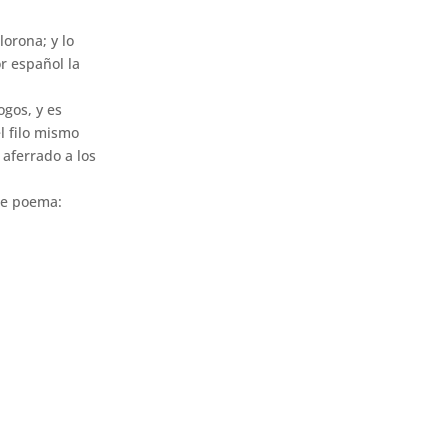
lorona; y lo
r español la
ogos, y es
l filo mismo
 aferrado a los
te poema: