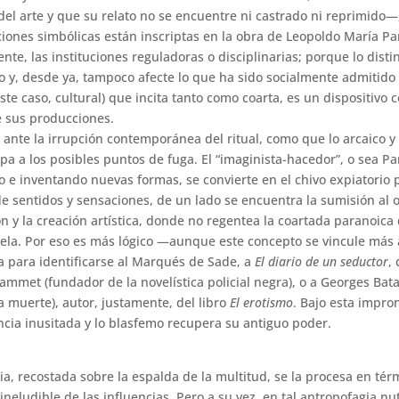
del arte y que su relato no se encuentre ni castrado ni reprimido—
ciones simbólicas están inscriptas en la obra de Leopoldo María P
nte, las instituciones reguladoras o disciplinarias; porque lo disti
o y, desde ya, tampoco afecte lo que ha sido socialmente admitid
este caso, cultural) que incita tanto como coarta, es un dispositivo
e sus producciones.
ante la irrupción contemporánea del ritual, como que lo arcaico y 
irpa a los posibles puntos de fuga. El “imaginista-hacedor”, o sea P
o e inventando nuevas formas, se convierte en el chivo expiatorio 
 de sentidos y sensaciones, de un lado se encuentra la sumisión al 
ón y la creación artística, donde no regentea la coartada paranoica 
ela. Por eso es más lógico —aunque este concepto se vincule más 
da para identificarse al Marqués de Sade, a
El diario de un seductor
,
ammet (fundador de la novelística policial negra), o a Georges Bata
a muerte), autor, justamente, del libro
El erotismo
. Bajo esta impron
cia inusitada y lo blasfemo recupera su antiguo poder.
ria, recostada sobre la espalda de la multitud, se la procesa en té
 ineludible de las influencias. Pero a su vez, en tal antropofagia nu