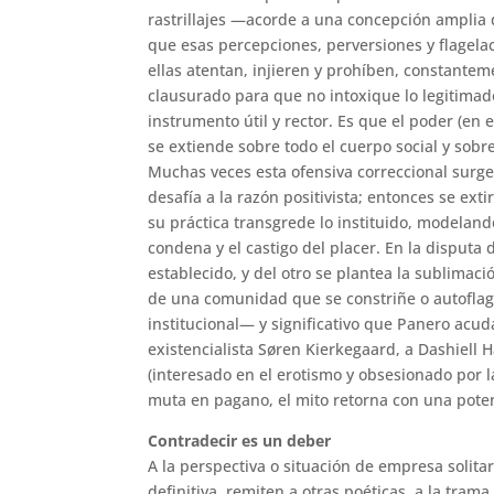
rastrillajes —acorde a una concepción amplia 
que esas percepciones, perversiones y flagela
ellas atentan, injieren y prohíben, constanteme
clausurado para que no intoxique lo legitimad
instrumento útil y rector. Es que el poder (en 
se extiende sobre todo el cuerpo social y sobr
Muchas veces esta ofensiva correccional surge 
desafía a la razón positivista; entonces se ext
su práctica transgrede lo instituido, modeland
condena y el castigo del placer. En la disputa
establecido, y del otro se plantea la sublimaci
de una comunidad que se constriñe o autoflag
institucional— y significativo que Panero acu
existencialista Søren Kierkegaard, a Dashiell H
(interesado en el erotismo y obsesionado por l
muta en pagano, el mito retorna con una poten
Contradecir es un deber
A la perspectiva o situación de empresa solita
definitiva, remiten a otras poéticas, a la trama