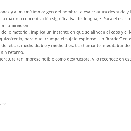
ciones y al mismísimo origen del hombre, a esa criatura desnuda y l
la máxima concentración significativa del lenguaje. Para el escrito
 la iluminación.
l, de lo material, implica un instante en que se alinean el caos y el l
esquizofrenia, para que irrumpa el sujeto espinoso. Un “border” en e
endo letras, medio diablo y medio dios, trashumante, meditabundo,
 sin retorno.
teratura tan imprescindible como destructora, y lo reconoce en es
bre