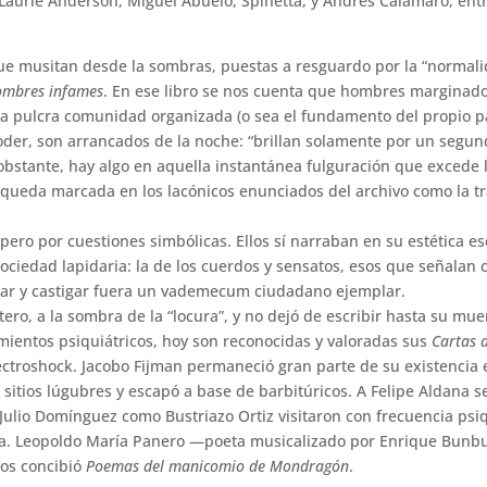
aurie Anderson, Miguel Abuelo, Spinetta, y Andrés Calamaro, entr
que musitan desde la sombras, puestas a resguardo por la “normalid
hombres infames
. En ese libro se nos cuenta que hombres marginad
 la pulcra comunidad organizada (o sea el fundamento del propio p
oder, son arrancados de la noche: “brillan solamente por un segund
 obstante, hay algo en aquella instantánea fulguración que excede 
 queda marcada en los lacónicos enunciados del archivo como la t
pero por cuestiones simbólicas. Ellos sí narraban en su estética es
ociedad lapidaria: la de los cuerdos y sensatos, esos que señalan 
ilar y castigar fuera un vademecum ciudadano ejemplar.
tero, a la sombra de la “locura”, y no dejó de escribir hasta su mue
imientos psiquiátricos, hoy son reconocidas y valoradas sus
Cartas 
ectroshock. Jacobo Fijman permaneció gran parte de su existencia 
 sitios lúgubres y escapó a base de barbitúricos. A Felipe Aldana se
Julio Domínguez como Bustriazo Ortiz visitaron con frecuencia psiq
ra. Leopoldo María Panero —poeta musicalizado por Enrique Bunb
los concibió
Poemas del manicomio de Mondragón
.