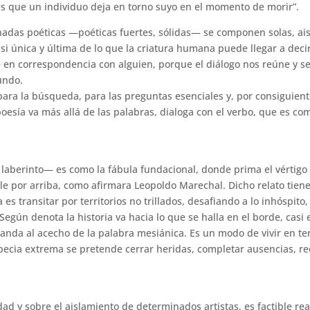
les que un individuo deja en torno suyo en el momento de morir”.
das poéticas —poéticas fuertes, sólidas— se componen solas, ais
i única y última de lo que la criatura humana puede llegar a decir
e en correspondencia con alguien, porque el diálogo nos reúne y se
undo.
a para la búsqueda, para las preguntas esenciales y, por consiguient
oesía va más allá de las palabras, dialoga con el verbo, que es c
laberinto— es como la fábula fundacional, donde prima el vértigo 
ale por arriba, como afirmara Leopoldo Marechal. Dicho relato tien
s transitar por territorios no trillados, desafiando a lo inhóspito, 
egún denota la historia va hacia lo que se halla en el borde, casi
 anda al acecho de la palabra mesiánica. Es un modo de vivir en te
pecia extrema se pretende cerrar heridas, completar ausencias, re
dad y sobre el aislamiento de determinados artistas, es factible rea