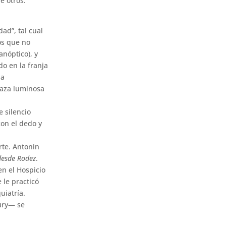
e otros.
ad”, tal cual
os que no
anóptico), y
o en la franja
la
raza luminosa
e silencio
con el dedo y
rte. Antonin
desde Rodez
.
en el Hospicio
 le practicó
uiatría.
ury— se