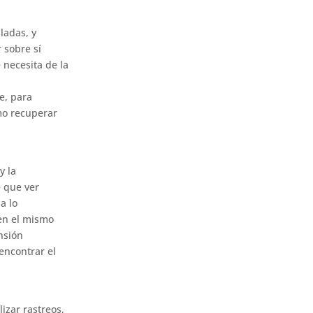
ladas, y
 sobre sí
 necesita de la
e, para
omo recuperar
y la
e que ver
a lo
 en el mismo
nsión
encontrar el
lizar rastreos,