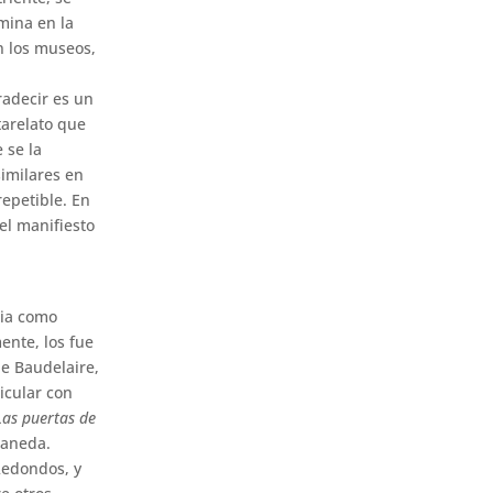
mina en la
n los museos,
radecir es un
tarelato que
 se la
similares en
repetible. En
el manifiesto
ria como
ente, los fue
e Baudelaire,
icular con
Las puertas de
taneda.
Redondos, y