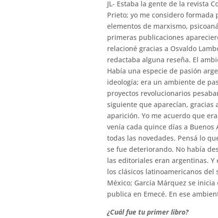
JL- Estaba la gente de la revista 
Prieto; yo me considero formada p
elementos de marxismo, psicoanáli
primeras publicaciones apareciero
relacioné gracias a Osvaldo Lambo
redactaba alguna reseña. El ambi
Había una especie de pasión argen
ideología; era un ambiente de pa
proyectos revolucionarios pesaba
siguiente que aparecían, gracias a
aparición. Yo me acuerdo que era 
venía cada quince días a Buenos A
todas las novedades. Pensá lo qu
se fue deteriorando. No había des
las editoriales eran argentinas. Y
los clásicos latinoamericanos del
México; García Márquez se inicia
publica en Emecé. En ese ambient
¿Cuál fue tu primer libro?