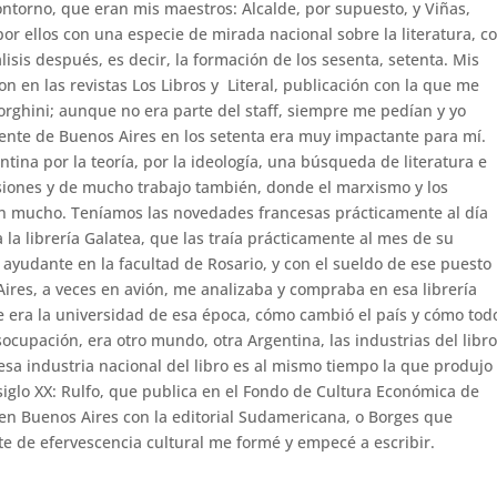
Contorno, que eran mis maestros: Alcalde, por supuesto, y Viñas,
or ellos con una especie de mirada nacional sobre la literatura, c
sis después, es decir, la formación de los sesenta, setenta. Mis
n en las revistas Los Libros y Literal, publicación con la que me
rghini; aunque no era parte del staff, siempre me pedían y yo
ente de Buenos Aires en los setenta era muy impactante para mí.
tina por la teoría, por la ideología, una búsqueda de literatura e
siones y de mucho trabajo también, donde el marxismo y los
n mucho. Teníamos las novedades francesas prácticamente al día
 la librería Galatea, que las traía prácticamente al mes de su
ayudante en la facultad de Rosario, y con el sueldo de ese puesto
ires, a veces en avión, me analizaba y compraba en esa librería
e era la universidad de esa época, cómo cambió el país y cómo tod
ocupación, era otro mundo, otra Argentina, las industrias del libro
 esa industria nacional del libro es al mismo tiempo la que produjo
 siglo XX: Rulfo, que publica en el Fondo de Cultura Económica de
 en Buenos Aires con la editorial Sudamericana, o Borges que
e de efervescencia cultural me formé y empecé a escribir.