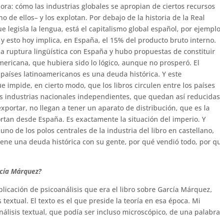
hora: cómo las industrias globales se apropian de ciertos recursos
o de ellos– y los explotan. Por debajo de la historia de la Real
 legisla la lengua, está el capitalismo global español, por ejemplo
y esto hoy implica, en España, el 15% del producto bruto interno.
a ruptura lingüística con España y hubo propuestas de constituir
ricana, que hubiera sido lo lógico, aunque no prosperó. El
s países latinoamericanos es una deuda histórica. Y este
 impide, en cierto modo, que los libros circulen entre los países
as industrias nacionales independientes, que quedan así reducidas
xportar, no llegan a tener un aparato de distribución, que es la
ortan desde España. Es exactamente la situación del imperio. Y
no de los polos centrales de la industria del libro en castellano,
tiene una deuda histórica con su gente, por qué vendió todo, por q
rcía Márquez?
plicación de psicoanálisis que era el libro sobre García Márquez,
textual. El texto es el que preside la teoría en esa época. Mi
análisis textual, que podía ser incluso microscópico, de una palabra