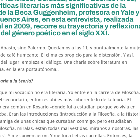
íticas literarias más significativas de la
de la Beca Guggenheim, profesora en Yale y
uenos Aires, en esta entrevista, realizada
l en 2009, recorre su trayectoria y reflexion
del género poético en el siglo XXI.
l Abasto, sino Palermo. Quedamos a las 11, y puntualmente la muj
de café humeante. El clima es propicio para la distensión. Y así,
 del lugar, empieza el diálogo. Una charla sobre literatura en
ía, en la era postautónoma..
aria a la teoría?
ue mi vocación no era literaria. Yo entré en la carrera de Filosofía
l secundario, entonces ahí es más coherente lo de la teoría. El
ía era común en Rosario –donde fui a estudiar, porque yo vivía en
a. Eran las introducciones (introducción a la Filosofía, a la Histori
ce amiga de unas chicas que cursaban conmigo, pero estudiaban
ilosofía, miralas, están todas mal vestidas, miranos a nosotras, las
”. Y me convencieron. Y me fui a Letras con ellas. Entonces, la