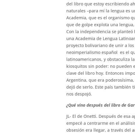
del libro que estoy escribiendo a
naturales –para mí la lengua es un
Academia, que es el organismo que
que de golpe explota una lengua, 
Con la independencia se planteó l
una Academia de Lengua Latinoame
proyecto bolivariano de unir a lo
neoimperialismo español es el que
latinoamericanos, y obstaculiza l
kiosquitos sin poder: no pueden e
clave del libro hoy. Entonces imp
Argentina, que era poderosísima, u
dejó de serlo. Este país también 
nos despojó.
¿Qué vino después del libro de Ga
JL- El de Onetti. Después de esa a
empecé a centrarme en el análisis 
obsesión era llegar, a través del 