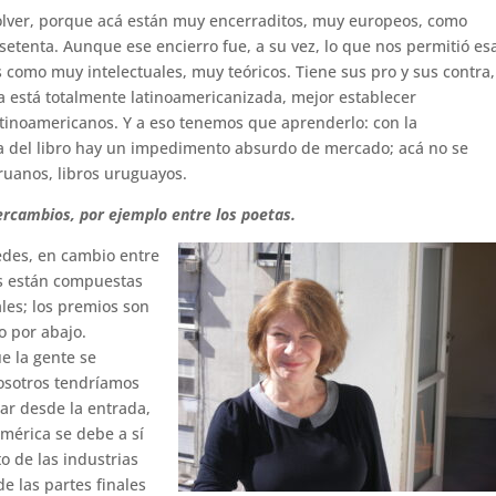
l volver, porque acá están muy encerraditos, muy europeos, como
setenta. Aunque ese encierro fue, a su vez, lo que nos permitió es
 como muy intelectuales, muy teóricos. Tiene sus pro y sus contra,
a está totalmente latinoamericanizada, mejor establecer
tinoamericanos. Y a eso tenemos que aprenderlo: con la
ria del libro hay un impedimento absurdo de mercado; acá no se
ruanos, libros uruguayos.
ercambios, por ejemplo entre los poetas.
redes, en cambio entre
des están compuestas
les; los premios son
o por abajo.
ue la gente se
osotros tendríamos
r desde la entrada,
américa se debe a sí
o de las industrias
e las partes finales