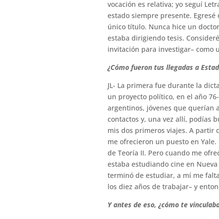
vocación es relativa; yo seguí Letr
estado siempre presente. Egresé d
único título. Nunca hice un doct
estaba dirigiendo tesis. Consider
invitación para investigar– como
¿Cómo fueron tus llegadas a Esta
JL- La primera fue durante la dic
un proyecto político, en el año 76
argentinos, jóvenes que querían a
contactos y, una vez allí, podías 
mis dos primeros viajes. A partir
me ofrecieron un puesto en Yale.
de Teoría II. Pero cuando me ofre
estaba estudiando cine en Nueva 
terminó de estudiar, a mí me fal
los diez años de trabajar– y ento
Y antes de eso, ¿cómo te vinculaba