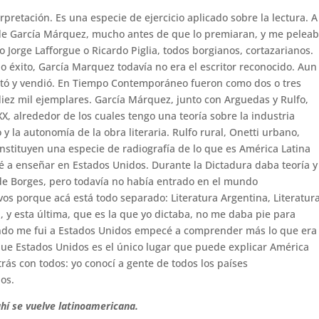
rpretación. Es una especie de ejercicio aplicado sobre la lectura. A
 de García Márquez, mucho antes de que lo premiaran, y me pelea
 Jorge Lafforgue o Ricardo Piglia, todos borgianos, cortazarianos.
 éxito, García Marquez todavía no era el escritor reconocido. Aun
editó y vendió. En Tiempo Contemporáneo fueron como dos o tres
 diez mil ejemplares. García Márquez, junto con Arguedas y Rulfo,
 XX, alrededor de los cuales tengo una teoría sobre la industria
 y la autonomía de la obra literaria. Rulfo rural, Onetti urbano,
nstituyen una especie de radiografía de lo que es América Latina
é a enseñar en Estados Unidos. Durante la Dictadura daba teoría y
os de Borges, pero todavía no había entrado en el mundo
vos porque acá está todo separado: Literatura Argentina, Literatur
a, y esta última, que es la que yo dictaba, no me daba pie para
do me fui a Estados Unidos empecé a comprender más lo que era
que Estados Unidos es el único lugar que puede explicar América
rás con todos: yo conocí a gente de todos los países
os.
hí se vuelve latinoamericana.