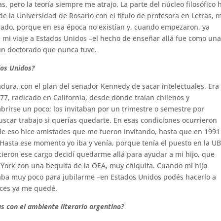
as, pero la teoría siempre me atrajo. La parte del núcleo filosófico 
e la Universidad de Rosario con el título de profesora en Letras, m
orado, porque en esa época no existían y, cuando empezaron, ya
é mi viaje a Estados Unidos –el hecho de enseñar allá fue como un
 un doctorado que nunca tuve.
dos Unidos?
tadura, con el plan del senador Kennedy de sacar intelectuales. Era
-77, radicado en California, desde donde traían chilenos y
brirse un poco; los invitaban por un trimestre o semestre por
buscar trabajo si querías quedarte. En esas condiciones ocurrieron
 de eso hice amistades que me fueron invitando, hasta que en 1991
 Hasta ese momento yo iba y venía, porque tenía el puesto en la U
cieron ese cargo decidí quedarme allá para ayudar a mi hijo, que
York con una bequita de la OEA, muy chiquita. Cuando mi hijo
taba muy poco para jubilarme –en Estados Unidos podés hacerlo a
nces ya me quedé.
s con el ambiente literario argentino?